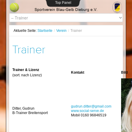
Top Panel
Aktuelle Seite:
Startseite
/
Verein
/
Trainer
Trainer
Trainer & Lizenz
Kontakt
Bild
(sort. nach Lizenz)
gudrun.ditter@gmail.com
Ditter, Gudrun
www.social-serve.de
B-Trainer Breitensport
Mobil 0160 96846519